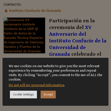
CONTACTO:
Instituto Confucio de Granada
Participación en la
ceremonia del
XV
Aniversario del
Instituto Confucio de la
Universidad de
Granada
celebrado el
viernes, 24 de marzo a las 12:00 horas, en
We use cookies on our website to give you the most relevant
el Salón de Actos de la Escuela Técnica
experience by remembering your preferences and repeat
Superior de Ingeniería de Caminos,
visits. By clicking “Accept”, you consent to the use of ALL the
cookies.
Canales y Puertos de la Universidad de
Do not sell my personal information
.
Granada.
Cookie Settings
Accept
Ver programa aquí
.